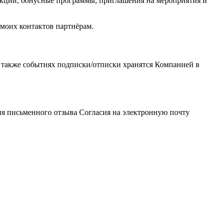
акции, бонусные программы, приглашения на мероприятия и
моих контактов партнёрам.
а также событиях подписки/отписки хранятся Компанией в
ния письменного отзыва Согласия на электронную почту