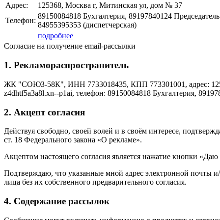
Адрес:
125368, Москва г, Митинская ул, дом № 37
89150084818 Бухгалтерия, 89197840124 Председатель
Телефон:
84955395353 (диспетчерская)
подробнее
Согласие на получение email-рассылки
1. Рекламораспространитель
ЖК "СОЮЗ-58К", ИНН 7733018435, КПП 773301001, адрес: 125368
z4dhtf5a3a8l.xn--p1ai, телефон: 89150084818 Бухгалтерия, 891
2. Акцепт согласия
Действуя свободно, своей волей и в своём интересе, подтверж
ст. 18 Федерального закона «О рекламе».
Акцептом настоящего согласия является нажатие кнопки «Даю с
Подтверждаю, что указанные мной адрес электронной почты и/
лица без их собственного предварительного согласия.
4. Содержание рассылок