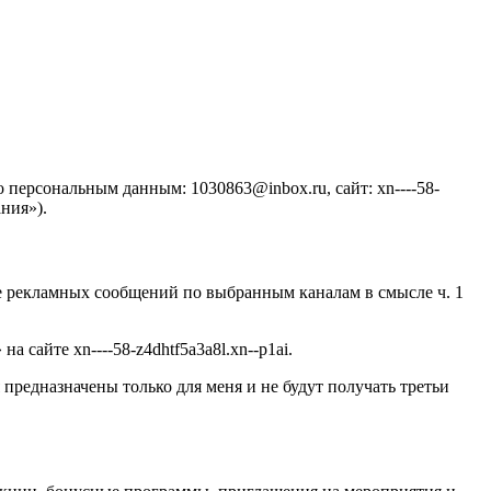
персональным данным: 1030863@inbox.ru, сайт: xn----58-
ния»).
ние рекламных сообщений по выбранным каналам в смысле ч. 1
сайте xn----58-z4dhtf5a3a8l.xn--p1ai.
редназначены только для меня и не будут получать третьи