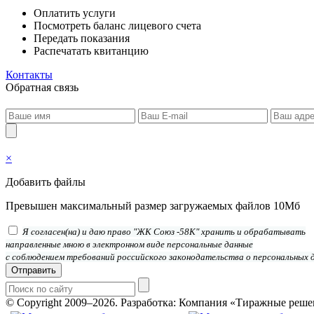
Оплатить услуги
Посмотреть баланс лицевого счета
Передать показания
Распечатать квитанцию
Контакты
Обратная связь
×
Добавить файлы
Превышен максимальный размер загружаемых файлов 10Мб
Я согласен(на) и даю право "ЖК Союз -58К" хранить и обрабатывать
направленные мною в электронном виде персональные данные
с соблюдением требований российского законодательства о персональных 
Отправить
© Copyright 2009–2026.
Разработка: Компания «Тиражные реше