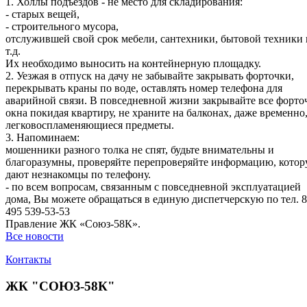
1. Холлы подъездов - не место для складирования:
- старых вещей,
- строительного мусора,
отслужившей свой срок мебели, сантехники, бытовой техники 
т.д.
Их необходимо выносить на контейнерную площадку.
2. Уезжая в отпуск на дачу не забывайте закрывать форточки,
перекрывать краны по воде, оставлять номер телефона для
аварийной связи. В повседневной жизни закрывайте все форто
окна покидая квартиру, не храните на балконах, даже временно
легковоспламеняющиеся предметы.
3. Напоминаем:
мошенники разного толка не спят, будьте внимательны и
благоразумны, проверяйте перепроверяйте информацию, кото
дают незнакомцы по телефону.
- по всем вопросам, связанным с повседневной эксплуатацией
дома, Вы можете обращаться в единую диспетчерскую по тел. 8
495 539-53-53
Правление ЖК «Союз-58К».
Все новости
Контакты
ЖК "СОЮЗ-58К"